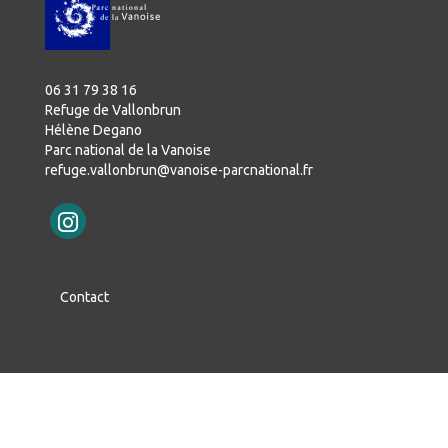
06 31 79 38 16
Refuge de Vallonbrun
Hélène Degano
Parc national de la Vanoise
ercher
refuge.vallonbrun@vanoise-parcnational.fr
Contact