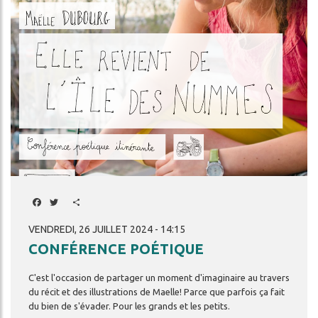
Facebook
Twitter
Share
VENDREDI, 26 JUILLET 2024 - 14:15
CONFÉRENCE POÉTIQUE
C'est
l'occasion
de
partager
un
moment
d'imaginaire
au
travers
du
récit
et
des
illustrations
de
Maelle!
Parce
que
parfois
ça
fait
du
bien
de
s'évader.
Pour
les
grands
et
les
petits.