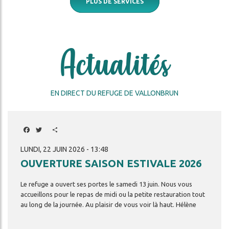
PLUS DE SERVICES
Actualités
EN DIRECT DU REFUGE DE VALLONBRUN
Facebook
Twitter
Share
LUNDI, 22 JUIN 2026 - 13:48
OUVERTURE SAISON ESTIVALE 2026
Le
refuge
a
ouvert
ses
portes
le
samedi
13
juin.
Nous
vous
accueillons
pour
le
repas
de
midi
ou
la
petite
restauration
tout
au
long
de
la
journée.
Au
plaisir
de
vous
voir
là
haut.
Hélène