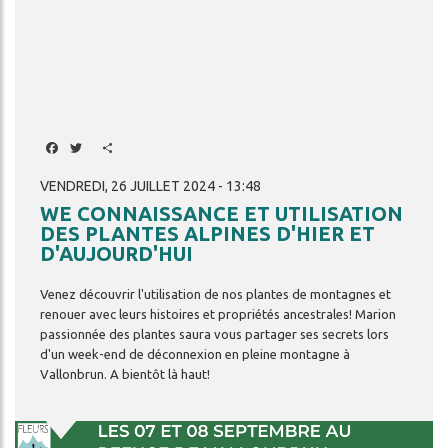
Facebook
Twitter
Share
VENDREDI, 26 JUILLET 2024 - 13:48
WE CONNAISSANCE ET UTILISATION
DES PLANTES ALPINES D'HIER ET
D'AUJOURD'HUI
Venez
découvrir
l'utilisation
de
nos
plantes
de
montagnes
et
renouer
avec
leurs
histoires
et
propriétés
ancestrales!
Marion
passionnée
des
plantes
saura
vous
partager
ses
secrets
lors
d'un
week-end
de
déconnexion
en
pleine
montagne
à
Vallonbrun.
A
bientôt
là
haut!
Image