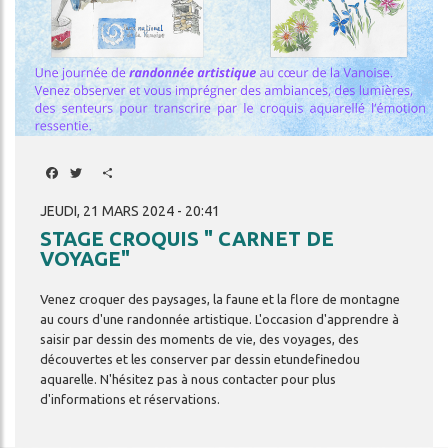
Facebook
Twitter
Share
JEUDI, 21 MARS 2024 - 20:41
STAGE CROQUIS " CARNET DE
VOYAGE"
Venez
croquer
des
paysages,
la
faune
et
la
flore
de
montagne
au
cours
d'une
randonnée
artistique.
L'occasion
d'apprendre
à
saisir
par
dessin
des
moments
de
vie,
des
voyages,
des
découvertes
et
les
conserver
par
dessin
etundefinedou
aquarelle.
N'hésitez
pas
à
nous
contacter
pour
plus
d'informations
et
réservations.